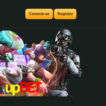
Conecte-se
Registro