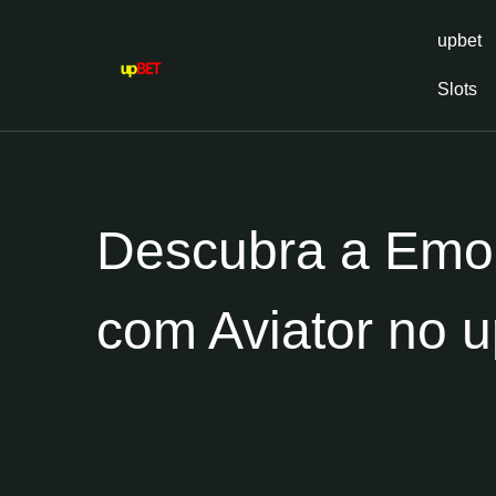
upbet
Slots
Descubra a Emo
com Aviator no u