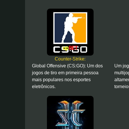
Counter-Strike:
Global Offensive (CS:GO): Um dos
Um jog
jogos de tiro em primeira pessoa
multij
mais populares nos esportes
altame
eletrônicos.
torneio